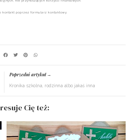
yjnych, nie przynoszących korzyści finansowych.
 o kontakt poprzez formularz kontaktowy.
:
Poprzedni artykuł
→
Kronika szkolna, rodzinna albo jakaś inna
resuje Cię też: