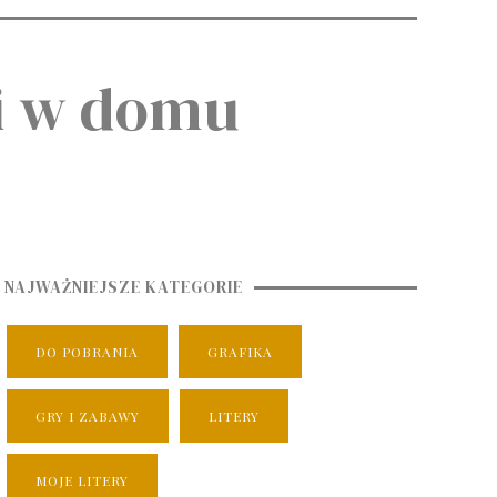
i w domu
NAJWAŻNIEJSZE KATEGORIE
DO POBRANIA
GRAFIKA
GRY I ZABAWY
LITERY
MOJE LITERY