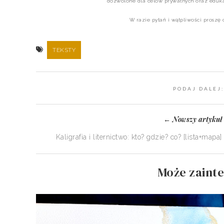
dozwolone dla celów prywatnych oraz edukac
W razie pytań i wątpliwości proszę
TEKSTY
PODAJ DALEJ
Nowszy artykuł
←
Kaligrafia i liternictwo: kto? gdzie? co? [lista+mapa]
Może zainte