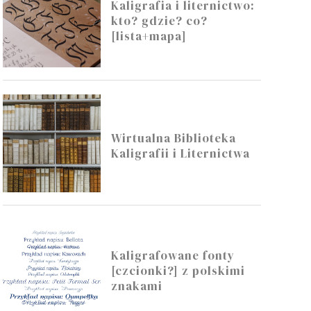
Kaligrafia i liternictwo:
kto? gdzie? co?
[lista+mapa]
Wirtualna Biblioteka
Kaligrafii i Liternictwa
Kaligrafowane fonty
[czcionki?] z polskimi
znakami